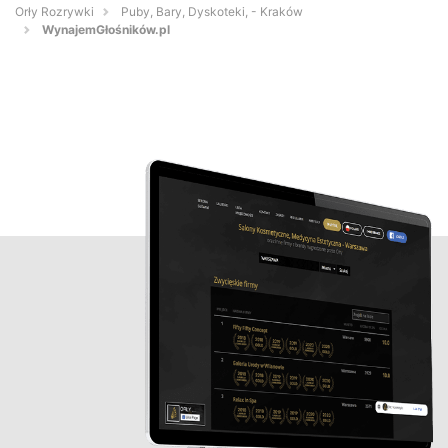
Orły Rozrywki
Puby, Bary, Dyskoteki, - Kraków
WynajemGłośników.pl