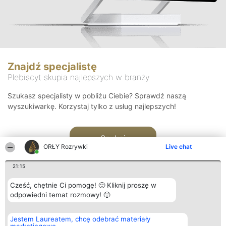
Znajdź specjalistę
Plebiscyt skupia najlepszych w branży
Szukasz specjalisty w pobliżu Ciebie? Sprawdź naszą
wyszukiwarkę. Korzystaj tylko z usług najlepszych!
Szukaj
ORŁY Rozrywki
Live chat
21:15
Cześć, chętnie Ci pomogę! 🙂 Kliknij proszę w
odpowiedni temat rozmowy! 🙂
Organizator plebiscytu
Plebiscyt
Kontakt
Jestem Laureatem, chcę odebrać materiały
Bright Side Solutions sp. z o.
Laureaci
Kontakt