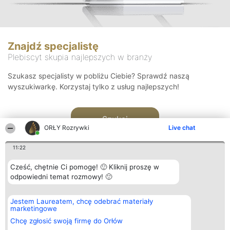
Znajdź specjalistę
Plebiscyt skupia najlepszych w branży
Szukasz specjalisty w pobliżu Ciebie? Sprawdź naszą
wyszukiwarkę. Korzystaj tylko z usług najlepszych!
Szukaj
ORŁY Rozrywki
Live chat
11:22
Cześć, chętnie Ci pomogę! 🙂 Kliknij proszę w
odpowiedni temat rozmowy! 🙂
Organizator plebiscytu
Plebiscyt
Kontakt
Jestem Laureatem, chcę odebrać materiały
Bright Side Solutions sp. z o.
Laureaci
Kontakt
marketingowe
o. sp. k.
Lista
ul. Ruska 22
wszystkich
Chcę zgłosić swoją firmę do Orłów
Wrocław 50-079
Laureatów