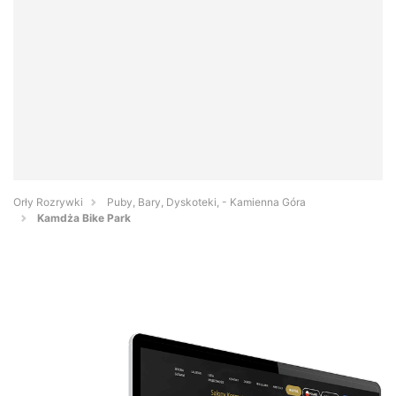
Orły Rozrywki
Puby, Bary, Dyskoteki, - Kamienna Góra
Kamdża Bike Park