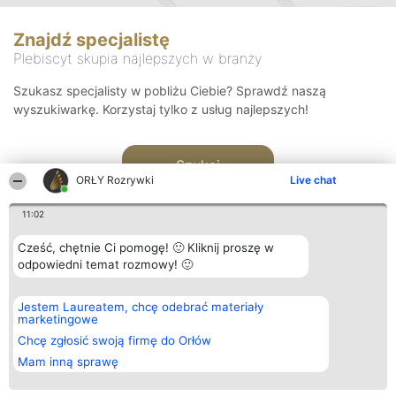
Znajdź specjalistę
Plebiscyt skupia najlepszych w branży
Szukasz specjalisty w pobliżu Ciebie? Sprawdź naszą
wyszukiwarkę. Korzystaj tylko z usług najlepszych!
Szukaj
ORŁY Rozrywki
Live chat
11:02
Cześć, chętnie Ci pomogę! 🙂 Kliknij proszę w
odpowiedni temat rozmowy! 🙂
Organizator plebiscytu
Plebiscyt
Kontakt
Jestem Laureatem, chcę odebrać materiały
Bright Side Solutions sp. z o.
Laureaci
Kontakt
marketingowe
o. sp. k.
Lista
ul. Ruska 22
wszystkich
Chcę zgłosić swoją firmę do Orłów
Wrocław 50-079
Laureatów
Mam inną sprawę
KRS 0000749100 | Regon
Zasady
381313360 | NIP 8943132676
Regulamin
+48 508 492 400
Polityka