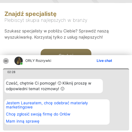
Znajdź specjalistę
Plebiscyt skupia najlepszych w branży
Szukasz specjalisty w pobliżu Ciebie? Sprawdź naszą
wyszukiwarkę. Korzystaj tylko z usług najlepszych!
Szukaj
ORŁY Rozrywki
Live chat
02:28
Cześć, chętnie Ci pomogę! 🙂 Kliknij proszę w
odpowiedni temat rozmowy! 🙂
Organizator plebiscytu
Plebiscyt
Kontakt
Jestem Laureatem, chcę odebrać materiały
Bright Side Solutions sp. z o.
Laureaci
Kontakt
marketingowe
o. sp. k.
Lista
ul. Ruska 22
wszystkich
Chcę zgłosić swoją firmę do Orłów
Wrocław 50-079
Laureatów
Mam inną sprawę
KRS 0000749100 | Regon
Zasady
381313360 | NIP 8943132676
Regulamin
+48 508 492 400
Polityka