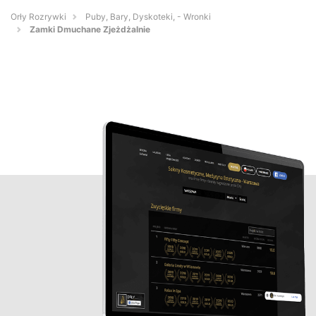
Orły Rozrywki
Puby, Bary, Dyskoteki, - Wronki
Zamki Dmuchane Zjeżdżalnie