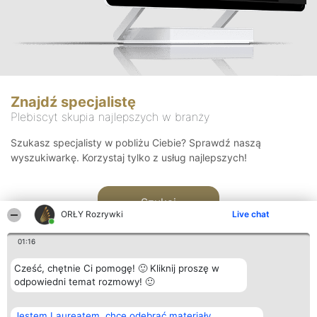
Znajdź specjalistę
Plebiscyt skupia najlepszych w branży
Szukasz specjalisty w pobliżu Ciebie? Sprawdź naszą
wyszukiwarkę. Korzystaj tylko z usług najlepszych!
Szukaj
ORŁY Rozrywki
Live chat
01:16
Cześć, chętnie Ci pomogę! 🙂 Kliknij proszę w
odpowiedni temat rozmowy! 🙂
Organizator plebiscytu
Plebiscyt
Kontakt
Jestem Laureatem, chcę odebrać materiały
Bright Side Solutions sp. z o.
Laureaci
Kontakt