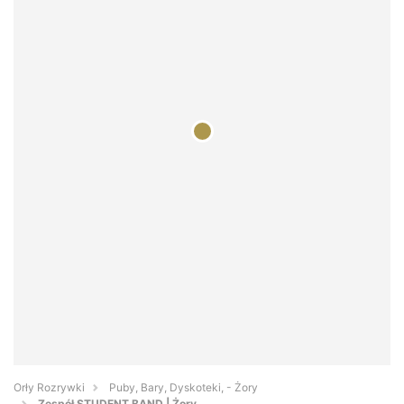
Orły Rozrywki
Puby, Bary, Dyskoteki, - Żory
Zespół STUDENT BAND | Żory