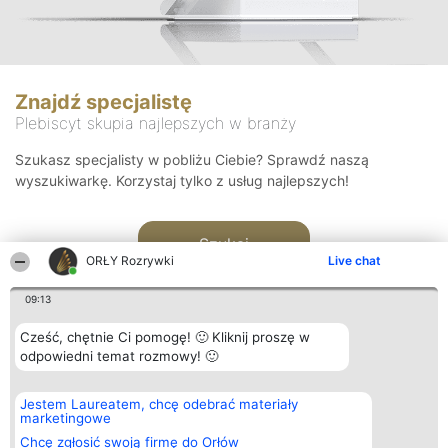
Znajdź specjalistę
Plebiscyt skupia najlepszych w branży
Szukasz specjalisty w pobliżu Ciebie? Sprawdź naszą
wyszukiwarkę. Korzystaj tylko z usług najlepszych!
Szukaj
ORŁY Rozrywki
Live chat
09:13
Cześć, chętnie Ci pomogę! 🙂 Kliknij proszę w
odpowiedni temat rozmowy! 🙂
Organizator plebiscytu
Plebiscyt
Kontakt
Jestem Laureatem, chcę odebrać materiały
Bright Side Solutions sp. z o.
Laureaci
Kontakt
marketingowe
o. sp. k.
Lista
ul. Ruska 22
wszystkich
Chcę zgłosić swoją firmę do Orłów