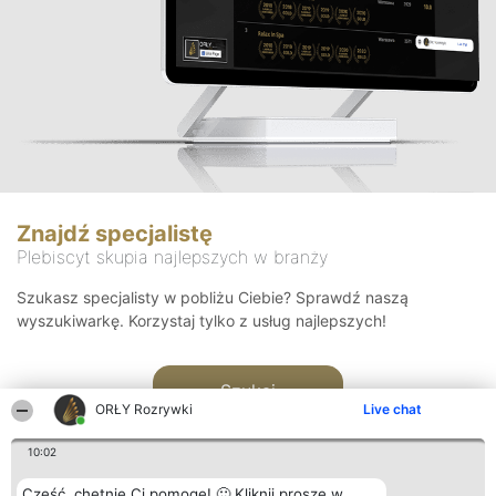
Znajdź specjalistę
Plebiscyt skupia najlepszych w branży
Szukasz specjalisty w pobliżu Ciebie? Sprawdź naszą
wyszukiwarkę. Korzystaj tylko z usług najlepszych!
Szukaj
ORŁY Rozrywki
Live chat
10:02
Cześć, chętnie Ci pomogę! 🙂 Kliknij proszę w