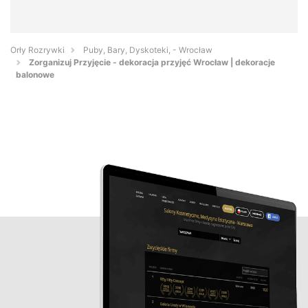
Orły Rozrywki
Puby, Bary, Dyskoteki, - Wrocław
Zorganizuj Przyjęcie - dekoracja przyjęć Wrocław | dekoracje
balonowe