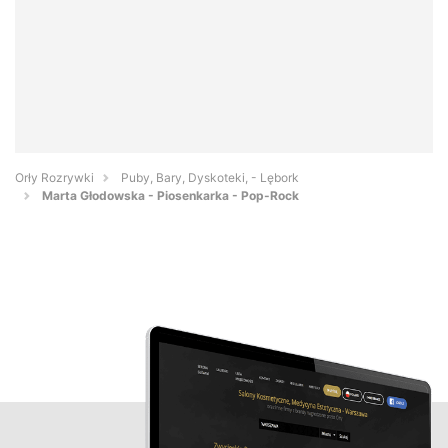
Orły Rozrywki
Puby, Bary, Dyskoteki, - Lębork
Marta Głodowska - Piosenkarka - Pop-Rock