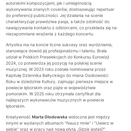
autorskimi kompozycjami, jak i umiejętnością
wykonywania znanych coverów, dostosowując repertuar
do preferencji publiczności. Jej działania na scenie
charakteryzuje prawdziwa pasja, a także zdolność do
nawiązywania kontaktu z odbiorcami, co przekłada się na
niezapomniane wrażenia z każdego koncertu.
Artystka ma na koncie liczne sukcesy oraz wyróżnienia,
stanowiące dowód jej profesjonalizmu i talentu. Brała
udział w Polskich Preselekcjach do Konkursu Eurowizji
2024, co potwierdza jej pozycję na polskiej scenie
muzycznej. W 2023 roku została nominowana przez
Kapitułę Dziennika Bałtyckiego do miana Osobowości
Roku w dziedzinie Kultury, zajmując pierwsze miejsce w
powiecie lęborskim oraz piąte w województwie
pomorskim. W 2025 roku otrzymała certyfikat dla
najlepszych wykonawców muzycznych w powiecie
lęborskim.
Kreatywność
Marta Głodowska
widoczna jest między
innymi w wydanych albumach "Naucz mnie" i "Uwierz w
siebie" oraz w pracy nad nową płytą „Gdzie jesteś?”.