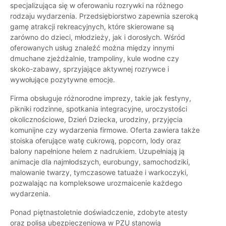
specjalizująca się w oferowaniu rozrywki na różnego
rodzaju wydarzenia. Przedsiębiorstwo zapewnia szeroką
gamę atrakcji rekreacyjnych, które skierowane są
zarówno do dzieci, młodzieży, jak i dorosłych. Wśród
oferowanych usług znaleźć można między innymi
dmuchane zjeżdżalnie, trampoliny, kule wodne czy
skoko-zabawy, sprzyjające aktywnej rozrywce i
wywołujące pozytywne emocje.
Firma obsługuje różnorodne imprezy, takie jak festyny,
pikniki rodzinne, spotkania integracyjne, uroczystości
okolicznościowe, Dzień Dziecka, urodziny, przyjęcia
komunijne czy wydarzenia firmowe. Oferta zawiera także
stoiska oferujące watę cukrową, popcorn, lody oraz
balony napełnione helem z nadrukiem. Uzupełniają ją
animacje dla najmłodszych, eurobungy, samochodziki,
malowanie twarzy, tymczasowe tatuaże i warkoczyki,
pozwalając na kompleksowe urozmaicenie każdego
wydarzenia.
Ponad piętnastoletnie doświadczenie, zdobyte atesty
oraz polisa ubezpieczeniowa w PZU stanowią