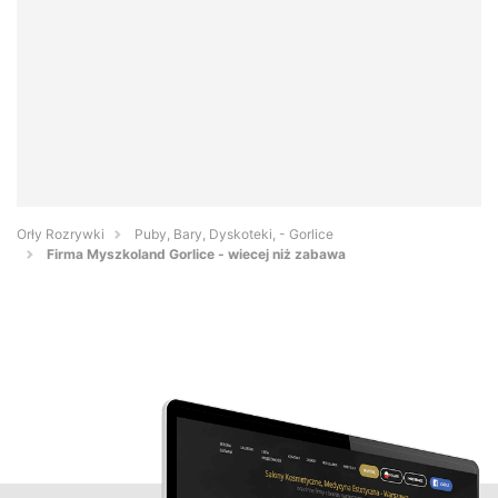
Orły Rozrywki
Puby, Bary, Dyskoteki, - Gorlice
Firma Myszkoland Gorlice - wiecej niż zabawa