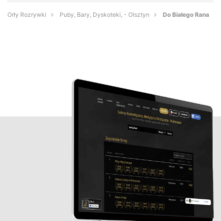
Orły Rozrywki
Puby, Bary, Dyskoteki, - Olsztyn
Do Białego Rana