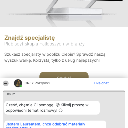
Znajdź specjalistę
Plebiscyt skupia najlepszych w branży
Szukasz specjalisty w pobliżu Ciebie? Sprawdź naszą
wyszukiwarkę. Korzystaj tylko z usług najlepszych!
Szukaj
ORŁY Rozrywki
Live chat
06:52
Cześć, chętnie Ci pomogę! 🙂 Kliknij proszę w
odpowiedni temat rozmowy! 🙂
Organizator plebiscytu
Plebiscyt
Kontakt
Jestem Laureatem, chcę odebrać materiały
Bright Side Solutions sp. z o.
Laureaci
Kontakt