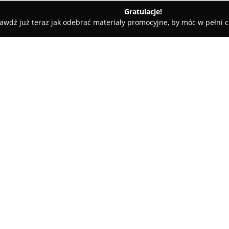
Gratulacje!
awdź już teraz jak odebrać materiały promocyjne, by móc w pełni c
Centrum Kulturalne w Przemyślu
O firmie:
Centrum Kulturalne w Przemy
w województwie podkarpackim, 
Kontynuując wieloletnie trady
budynku przy ul. Konarskiego 9
Pokaż więcej >>
realizację licznych projektów k
zarówno lokalny, jak i ogólnopol
Instytucja wspiera rozwój w wie
muzyka, literatura, plastyka, tan
przestrzeniach prezentowane s