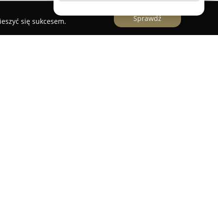
Sprawdź
ieszyć się sukcesem.
ślu
funkcjonuje jako uznana placówka kulturalna
działająca nieprzerwanie od 1991 roku.
cje, organizacja ma swoją siedzibę w zabytkowym
. Jednostka ta odpowiada za inicjowanie oraz
ulturalnych i edukacyjnych, które obejmują
ski zasięg.
lu dziedzinach sztuki, wśród których znajdują się
iec, film oraz teatr. Przez cały rok w jej
ą wystawy fotograficzne i plastyczne. Centrum