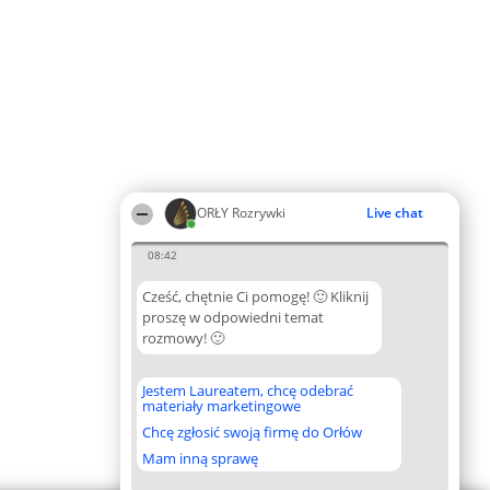
ORŁY Rozrywki
Live chat
08:42
Cześć, chętnie Ci pomogę! 🙂 Kliknij
proszę w odpowiedni temat
rozmowy! 🙂
Jestem Laureatem, chcę odebrać
materiały marketingowe
Chcę zgłosić swoją firmę do Orłów
Mam inną sprawę