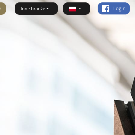
ę
Login
Inne branże