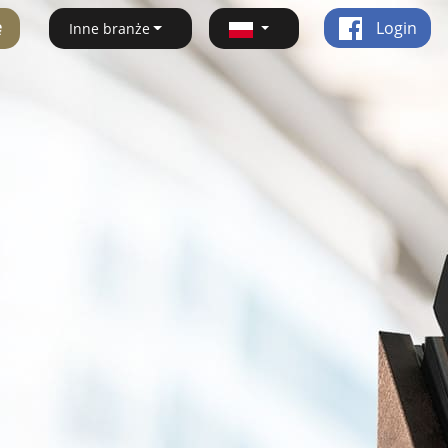
ę
Login
Inne branże