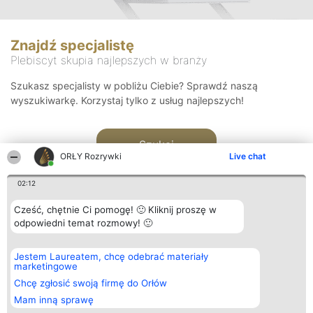
Znajdź specjalistę
Plebiscyt skupia najlepszych w branży
Szukasz specjalisty w pobliżu Ciebie? Sprawdź naszą
wyszukiwarkę. Korzystaj tylko z usług najlepszych!
Szukaj
ORŁY Rozrywki
Live chat
02:12
Cześć, chętnie Ci pomogę! 🙂 Kliknij proszę w
odpowiedni temat rozmowy! 🙂
Organizator plebiscytu
Plebiscyt
Kontakt
Jestem Laureatem, chcę odebrać materiały
Bright Side Solutions sp. z o.
Laureaci
Kontakt
marketingowe
o. sp. k.
Lista
ul. Ruska 22
wszystkich
Chcę zgłosić swoją firmę do Orłów
Wrocław 50-079
Laureatów
Mam inną sprawę
KRS 0000749100 | Regon
Zasady
381313360 | NIP 8943132676
Regulamin