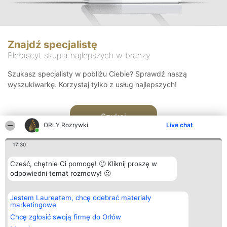
Znajdź specjalistę
Plebiscyt skupia najlepszych w branży
Szukasz specjalisty w pobliżu Ciebie? Sprawdź naszą
wyszukiwarkę. Korzystaj tylko z usług najlepszych!
Szukaj
ORŁY Rozrywki
Live chat
17:30
Cześć, chętnie Ci pomogę! 🙂 Kliknij proszę w
odpowiedni temat rozmowy! 🙂
Organizator plebiscytu
Plebiscyt
Kontakt
Jestem Laureatem, chcę odebrać materiały
Bright Side Solutions sp. z o.
Laureaci
Kontakt
marketingowe
o. sp. k.
Lista
ul. Ruska 22
wszystkich
Chcę zgłosić swoją firmę do Orłów
Wrocław 50-079
Laureatów