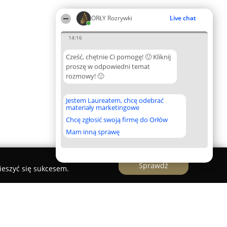
ORŁY Rozrywki
Live chat
14:16
Cześć, chętnie Ci pomogę! 🙂 Kliknij
proszę w odpowiedni temat
rozmowy! 🙂
Jestem Laureatem, chcę odebrać
materiały marketingowe
Chcę zgłosić swoją firmę do Orłów
Mam inną sprawę
Sprawdź
ieszyć się sukcesem.