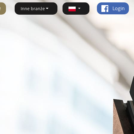
ę
Login
Inne branże