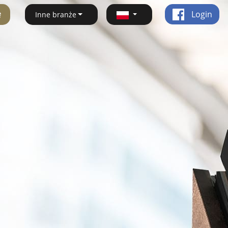
ę
Login
Inne branże