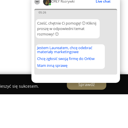
ORŁY Rozrywki
Live chat
05:26
Cześć, chętnie Ci pomogę! 🙂 Kliknij
proszę w odpowiedni temat
rozmowy! 🙂
Jestem Laureatem, chcę odebrać
materiały marketingowe
Chcę zgłosić swoją firmę do Orłów
Mam inną sprawę
Sprawdź
ieszyć się sukcesem.