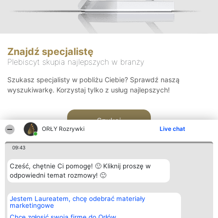
Znajdź specjalistę
Plebiscyt skupia najlepszych w branży
Szukasz specjalisty w pobliżu Ciebie? Sprawdź naszą
wyszukiwarkę. Korzystaj tylko z usług najlepszych!
Szukaj
ORŁY Rozrywki
Live chat
09:43
Cześć, chętnie Ci pomogę! 🙂 Kliknij proszę w
odpowiedni temat rozmowy! 🙂
Organizator plebiscytu
Plebiscyt
Kontakt
Jestem Laureatem, chcę odebrać materiały
Bright Side Solutions sp. z o.
Laureaci
Kontakt
marketingowe
o. sp. k.
Lista
ul. Ruska 22
wszystkich
Chcę zgłosić swoją firmę do Orłów