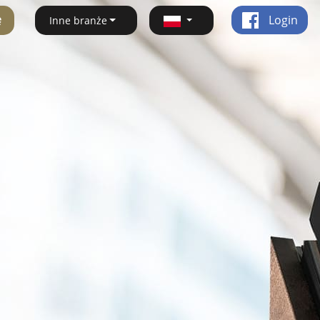
ę
Login
Inne branże