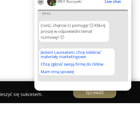
ORŁY Rozrywki
Live chat
09:52
Cześć, chętnie Ci pomogę! 🙂 Kliknij
proszę w odpowiedni temat
rozmowy! 🙂
Jestem Laureatem, chcę odebrać
materiały marketingowe
Chcę zgłosić swoją firmę do Orłów
Mam inną sprawę
Sprawdź
ieszyć się sukcesem.