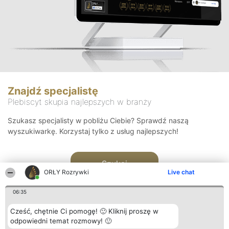
Znajdź specjalistę
Plebiscyt skupia najlepszych w branży
Szukasz specjalisty w pobliżu Ciebie? Sprawdź naszą
wyszukiwarkę. Korzystaj tylko z usług najlepszych!
Szukaj
ORŁY Rozrywki
Live chat
06:35
Cześć, chętnie Ci pomogę! 🙂 Kliknij proszę w
odpowiedni temat rozmowy! 🙂