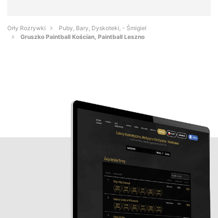
Orły Rozrywki
Puby, Bary, Dyskoteki, - Śmigiel
Gruszko Paintball Kościan, Paintball Leszno