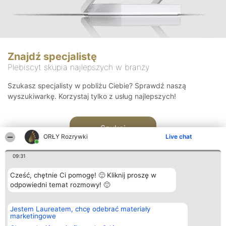
Znajdź specjalistę
Plebiscyt skupia najlepszych w branży
Szukasz specjalisty w pobliżu Ciebie? Sprawdź naszą
wyszukiwarkę. Korzystaj tylko z usług najlepszych!
Szukaj
ORŁY Rozrywki
Live chat
09:31
Cześć, chętnie Ci pomogę! 🙂 Kliknij proszę w
odpowiedni temat rozmowy! 🙂
Organizator plebiscytu
Plebiscyt
Kontakt
Jestem Laureatem, chcę odebrać materiały
Bright Side Solutions sp. z o.
Laureaci
Kontakt
marketingowe
o. sp. k.
Lista
ul. Ruska 22
wszystkich