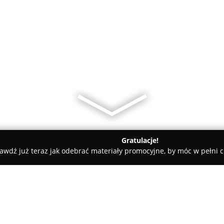
Gratulacje!
awdź już teraz jak odebrać materiały promocyjne, by móc w pełni c
owrocławski
The Basement Escape Room Bydgoszcz