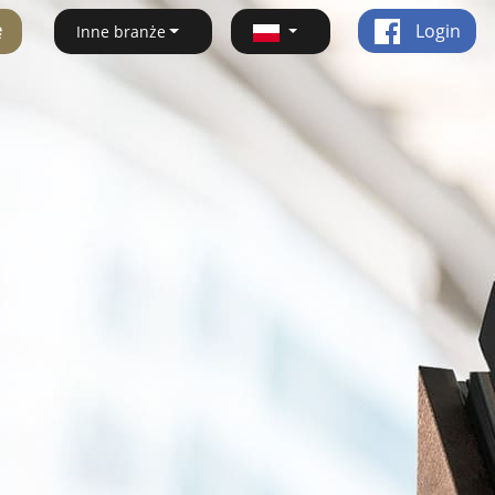
ę
Login
Inne branże