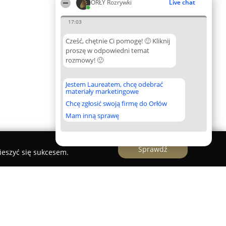
ORŁY Rozrywki
Live chat
17:03
Cześć, chętnie Ci pomogę! 🙂 Kliknij
proszę w odpowiedni temat
rozmowy! 🙂
Jestem Laureatem, chcę odebrać
materiały marketingowe
Chcę zgłosić swoją firmę do Orłów
Mam inną sprawę
Sprawdź
ieszyć się sukcesem.