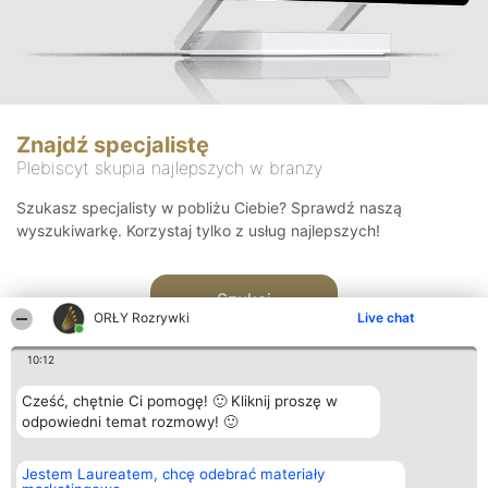
Znajdź specjalistę
Plebiscyt skupia najlepszych w branży
Szukasz specjalisty w pobliżu Ciebie? Sprawdź naszą
wyszukiwarkę. Korzystaj tylko z usług najlepszych!
Szukaj
ORŁY Rozrywki
Live chat
10:12
Cześć, chętnie Ci pomogę! 🙂 Kliknij proszę w
odpowiedni temat rozmowy! 🙂
Organizator plebiscytu
Plebiscyt
Kontakt
Jestem Laureatem, chcę odebrać materiały
Bright Side Solutions sp. z o.
Laureaci
Kontakt