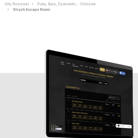
Orły Rozrywki
Puby, Bary, Dyskoteki, - Chorzów
Strych Escape Room