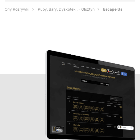
Orły Rozrywki
Puby, Bary, Dyskoteki, - Olsztyn
Escape Us