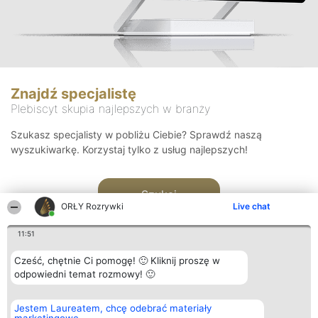
Znajdź specjalistę
Plebiscyt skupia najlepszych w branży
Szukasz specjalisty w pobliżu Ciebie? Sprawdź naszą
wyszukiwarkę. Korzystaj tylko z usług najlepszych!
Szukaj
ORŁY Rozrywki
Live chat
11:51
Cześć, chętnie Ci pomogę! 🙂 Kliknij proszę w
odpowiedni temat rozmowy! 🙂
Organizator plebiscytu
Plebiscyt
Kontakt
Jestem Laureatem, chcę odebrać materiały
Bright Side Solutions sp. z o.
Laureaci
Kontakt