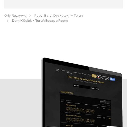
Orły Rozrywki
Puby, Bary, Dyskoteki, - Toruń
Dom Kłódek - Toruń Escape Room