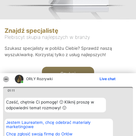
Znajdź specjalistę
Plebiscyt skupia najlepszych w branży
Szukasz specjalisty w pobliżu Ciebie? Sprawdź naszą
wyszukiwarkę. Korzystaj tylko z usług najlepszych!
Szukaj
ORŁY Rozrywki
Live chat
01:11
Cześć, chętnie Ci pomogę! 🙂 Kliknij proszę w
odpowiedni temat rozmowy! 🙂
Organizator plebiscytu
Plebiscyt
Kontakt
Jestem Laureatem, chcę odebrać materiały
Bright Side Solutions sp. z o.
Laureaci
Kontakt
marketingowe
o. sp. k.
Lista
ul. Ruska 22
wszystkich
Chcę zgłosić swoją firmę do Orłów