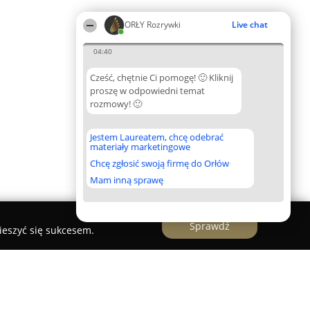
ORŁY Rozrywki
Live chat
04:40
Cześć, chętnie Ci pomogę! 🙂 Kliknij
proszę w odpowiedni temat
rozmowy! 🙂
Jestem Laureatem, chcę odebrać
materiały marketingowe
Chcę zgłosić swoją firmę do Orłów
Mam inną sprawę
Sprawdź
ieszyć się sukcesem.