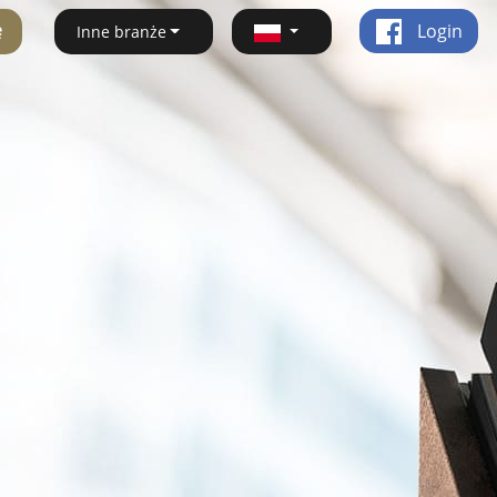
ę
Login
Inne branże