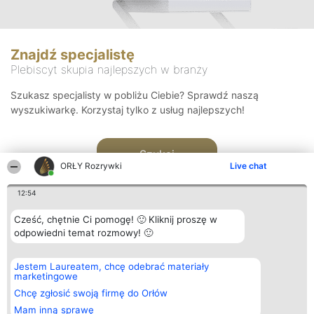
Znajdź specjalistę
Plebiscyt skupia najlepszych w branży
Szukasz specjalisty w pobliżu Ciebie? Sprawdź naszą
wyszukiwarkę. Korzystaj tylko z usług najlepszych!
Szukaj
ORŁY Rozrywki
Live chat
12:54
Cześć, chętnie Ci pomogę! 🙂 Kliknij proszę w
odpowiedni temat rozmowy! 🙂
Organizator plebiscytu
Plebiscyt
Kontakt
Jestem Laureatem, chcę odebrać materiały
Bright Side Solutions sp. z o.
Laureaci
Kontakt
marketingowe
o. sp. k.
Lista
ul. Ruska 22
wszystkich
Chcę zgłosić swoją firmę do Orłów
Wrocław 50-079
Laureatów
Mam inną sprawę
KRS 0000749100 | Regon
Zasady