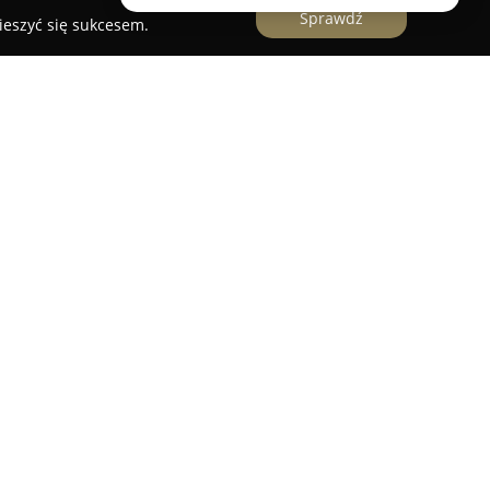
Sprawdź
ieszyć się sukcesem.
przy ulicy Generała Sikorskiego 16,
Bar
ię dużą popularnością dzięki domowej kuchni i
kal gastronomiczny wyróżnia się bogactwem
kładają się na wysoką pozycję wśród punktów
w regionie. Menu obejmuje szeroki wybór potraw
yczne pierogi, kotlety schabowe oraz naleśniki
tem, a wszystkie przyrządzane są z dużym
ytulny klimat, sprzyjający zarówno rodzinnym
posiłkom czy towarzyskim rozmowom. Klienci