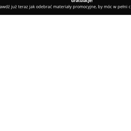
Gratulacje!
awdź już teraz jak odebrać materiały promocyjne, by móc w pełni c
y
Bar Uniwersalny U Ludwy
O firmie:
Znajdujący się w Głuchołazach 
Uniwersalny U Ludwy
cieszy s
przyjaznej atmosferze. Ten lo
pozytywnych opinii, które prze
Pokaż więcej >>
serwujących tradycyjne dania 
kuchni polskiej, takich jak klas
podawane z tradycyjnym kompo
naciskiem na smak i jakość.
W lokalu panuje swobodny, prz
spotkaniom, jak i kameralnym 