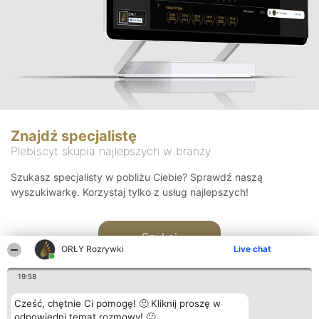
Znajdź specjalistę
Plebiscyt skupia najlepszych w branży
Szukasz specjalisty w pobliżu Ciebie? Sprawdź naszą
wyszukiwarkę. Korzystaj tylko z usług najlepszych!
Szukaj
ORŁY Rozrywki
Live chat
19:58
Cześć, chętnie Ci pomogę! 🙂 Kliknij proszę w
odpowiedni temat rozmowy! 🙂