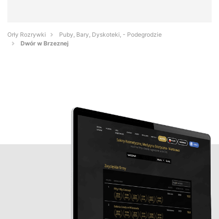
Orły Rozrywki
Puby, Bary, Dyskoteki, - Podegrodzie
Dwór w Brzeznej