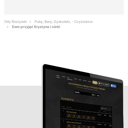
Orły Rozrywki
Puby, Bary, Dyskoteki, - Czyżowice
Dom przyjęć Krystyna i córki