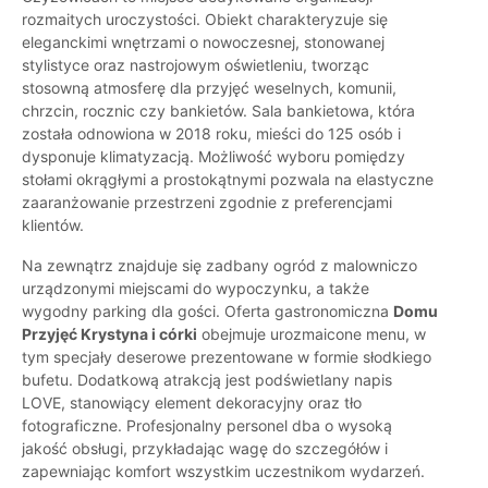
rozmaitych uroczystości. Obiekt charakteryzuje się
eleganckimi wnętrzami o nowoczesnej, stonowanej
stylistyce oraz nastrojowym oświetleniu, tworząc
stosowną atmosferę dla przyjęć weselnych, komunii,
chrzcin, rocznic czy bankietów. Sala bankietowa, która
została odnowiona w 2018 roku, mieści do 125 osób i
dysponuje klimatyzacją. Możliwość wyboru pomiędzy
stołami okrągłymi a prostokątnymi pozwala na elastyczne
zaaranżowanie przestrzeni zgodnie z preferencjami
klientów.
Na zewnątrz znajduje się zadbany ogród z malowniczo
urządzonymi miejscami do wypoczynku, a także
wygodny parking dla gości. Oferta gastronomiczna
Domu
Przyjęć Krystyna i córki
obejmuje urozmaicone menu, w
tym specjały deserowe prezentowane w formie słodkiego
bufetu. Dodatkową atrakcją jest podświetlany napis
LOVE, stanowiący element dekoracyjny oraz tło
fotograficzne. Profesjonalny personel dba o wysoką
jakość obsługi, przykładając wagę do szczegółów i
zapewniając komfort wszystkim uczestnikom wydarzeń.