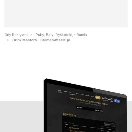
Orły Rozrywki
Puby, Bary, Dyskoteki, - Rumia
Drink Masters - BarmanWesele.pl