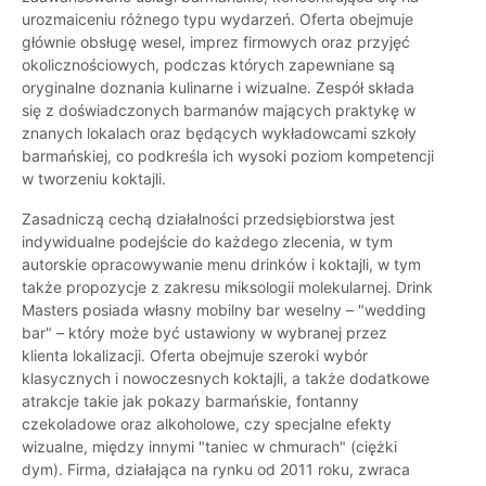
urozmaiceniu różnego typu wydarzeń. Oferta obejmuje
głównie obsługę wesel, imprez firmowych oraz przyjęć
okolicznościowych, podczas których zapewniane są
oryginalne doznania kulinarne i wizualne. Zespół składa
się z doświadczonych barmanów mających praktykę w
znanych lokalach oraz będących wykładowcami szkoły
barmańskiej, co podkreśla ich wysoki poziom kompetencji
w tworzeniu koktajli.
Zasadniczą cechą działalności przedsiębiorstwa jest
indywidualne podejście do każdego zlecenia, w tym
autorskie opracowywanie menu drinków i koktajli, w tym
także propozycje z zakresu miksologii molekularnej. Drink
Masters posiada własny mobilny bar weselny – "wedding
bar" – który może być ustawiony w wybranej przez
klienta lokalizacji. Oferta obejmuje szeroki wybór
klasycznych i nowoczesnych koktajli, a także dodatkowe
atrakcje takie jak pokazy barmańskie, fontanny
czekoladowe oraz alkoholowe, czy specjalne efekty
wizualne, między innymi "taniec w chmurach" (ciężki
dym). Firma, działająca na rynku od 2011 roku, zwraca