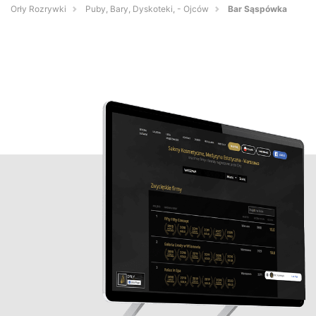
Orły Rozrywki
Puby, Bary, Dyskoteki, - Ojców
Bar Sąspówka