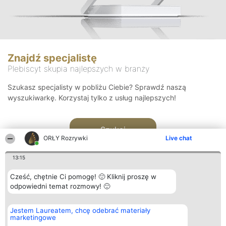
Znajdź specjalistę
Plebiscyt skupia najlepszych w branży
Szukasz specjalisty w pobliżu Ciebie? Sprawdź naszą
wyszukiwarkę. Korzystaj tylko z usług najlepszych!
Szukaj
ORŁY Rozrywki
Live chat
13:15
Cześć, chętnie Ci pomogę! 🙂 Kliknij proszę w
odpowiedni temat rozmowy! 🙂
Organizator plebiscytu
Plebiscyt
Kontakt
Jestem Laureatem, chcę odebrać materiały
Bright Side Solutions sp. z o.
Laureaci
Kontakt
marketingowe
o. sp. k.
Lista