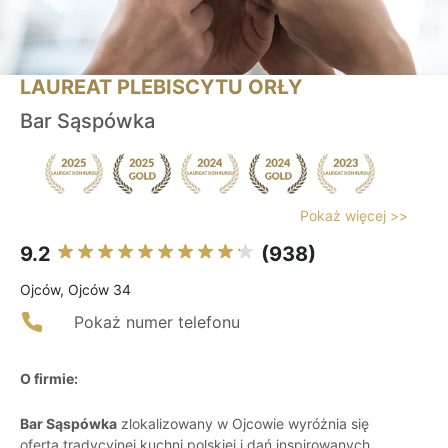
LAUREAT PLEBISCYTU ORŁY
Bar Sąspówka
Pokaż więcej >>
9.2
(938)
Ojców, Ojców 34
Pokaż numer telefonu
O firmie:
Bar Sąspówka
zlokalizowany w Ojcowie wyróżnia się
ofertą tradycyjnej kuchni polskiej i dań inspirowanych