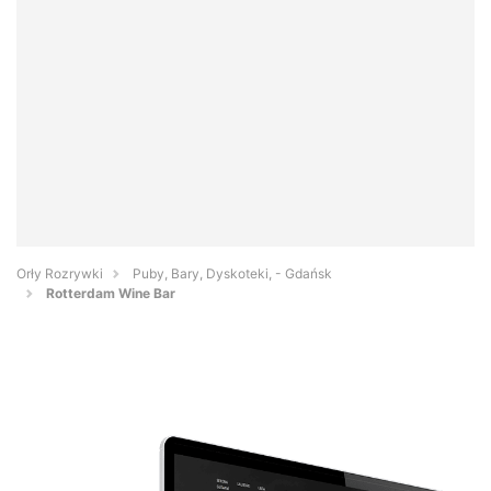
Orły Rozrywki
Puby, Bary, Dyskoteki, - Gdańsk
Rotterdam Wine Bar