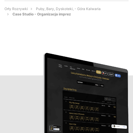
Orły Rozrywki
Puby, Bary, Dyskoteki, - Góra Kalwaria
Case Studio - Organizacja imprez