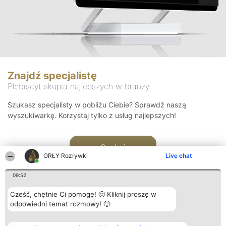
Znajdź specjalistę
Plebiscyt skupia najlepszych w branży
Szukasz specjalisty w pobliżu Ciebie? Sprawdź naszą
wyszukiwarkę. Korzystaj tylko z usług najlepszych!
Szukaj
ORŁY Rozrywki
Live chat
09:52
Cześć, chętnie Ci pomogę! 🙂 Kliknij proszę w
odpowiedni temat rozmowy! 🙂
Organizator plebiscytu
Plebiscyt
Kontakt