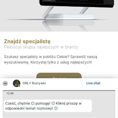
Znajdź specjalistę
Plebiscyt skupia najlepszych w branży
Szukasz specjalisty w pobliżu Ciebie? Sprawdź naszą
wyszukiwarkę. Korzystaj tylko z usług najlepszych!
Szukaj
ORŁY Rozrywki
Live chat
12:49
Cześć, chętnie Ci pomogę! 🙂 Kliknij proszę w
odpowiedni temat rozmowy! 🙂
Organizator plebiscytu
Plebiscyt
Kontakt