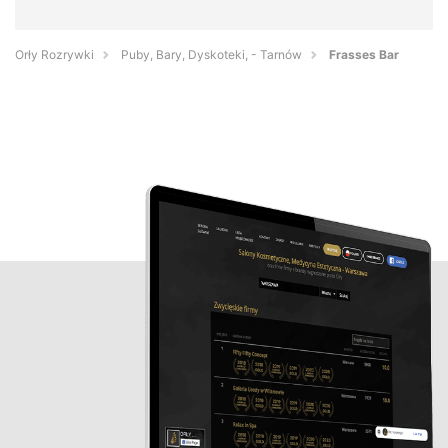
Orły Rozrywki
Puby, Bary, Dyskoteki, - Tarnów
Frasses Bar