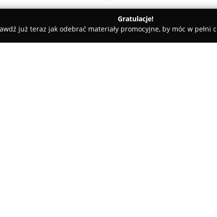
Gratulacje!
awdź już teraz jak odebrać materiały promocyjne, by móc w pełni c
ar Gastronomiczny "Smakosz"
O firmie:
Bar Gastronomiczny Smakosz
oferujące szczególne wrażenia 
zapewniając wysoki standard us
wymagających gości. Wyjątkową
Pokaż więcej >>
sprawna obsługa, dzięki który
posiłki serwowane są szybko i n
Lokalizacja baru jest atrakcyjn
wnętrz oraz utrzymany porząde