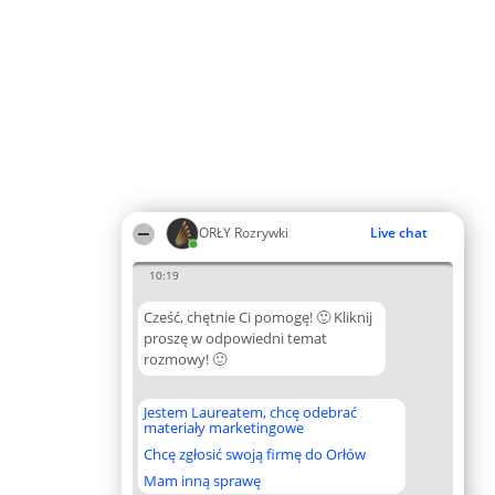
ORŁY Rozrywki
Live chat
10:19
Cześć, chętnie Ci pomogę! 🙂 Kliknij
proszę w odpowiedni temat
rozmowy! 🙂
Jestem Laureatem, chcę odebrać
materiały marketingowe
Chcę zgłosić swoją firmę do Orłów
Mam inną sprawę