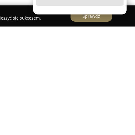
Sprawdź
ieszyć się sukcesem.
położony w Pucku, jest uznawany za miejsce
kulinarne. Firma działa w branży od wielu lat,
ług i spełniając oczekiwania nawet najbardziej
 cechą lokalu jest uprzejmy personel oraz
m nawet w okresach dużego natężenia ruchu
a ciepło.
a, a gości przyciąga przytulny, zadbany wystrój
k. Menu jest szerokie i różnorodne, obejmując