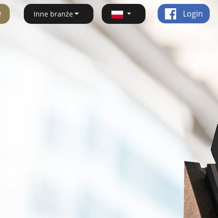
ę
Login
Inne branże