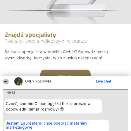
Znajdź specjalistę
Plebiscyt skupia najlepszych w branży
Szukasz specjalisty w pobliżu Ciebie? Sprawdź naszą
wyszukiwarkę. Korzystaj tylko z usług najlepszych!
Szukaj
ORŁY Rozrywki
Live chat
06:13
Cześć, chętnie Ci pomogę! 🙂 Kliknij proszę w
odpowiedni temat rozmowy! 🙂
Organizator plebiscytu
Plebiscyt
Kontakt
Jestem Laureatem, chcę odebrać materiały
Bright Side Solutions sp. z o.
Laureaci
Kontakt
marketingowe
o. sp. k.
Lista