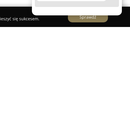
Sprawdź
ieszyć się sukcesem.
wej średniowiecznej wieży, znajduje się
jący się unikalnym klimatem lokal rozrywkowy.
zech poziomach i charakteryzuje się przyjazną
a sprzyja spotkaniom zarówno w gronie
trój wnętrz przykuwa uwagę elementami
iane pnie używane jako siedziska przy barze,
nylowe płyty zdobiące ceglane mury, co razem
miejsca.