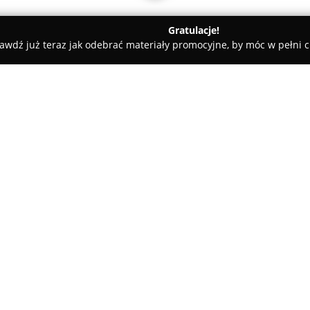
Gratulacje!
awdź już teraz jak odebrać materiały promocyjne, by móc w pełni c
PubBaszta Malbork
O firmie:
W centrum Malborka, w zabytko
PubBaszta Malbork
, wyróżnia
Lokal rozmieszczony jest na tr
oraz swobodną atmosferą, któr
Pokaż więcej >>
znajomych, jak i rodziny. Wys
rustykalnymi, takimi jak drewn
tarcze do gry w rzutki oraz wi
tworzy charakterystyczną aurę 