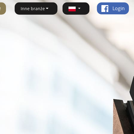
ę
Login
Inne branże