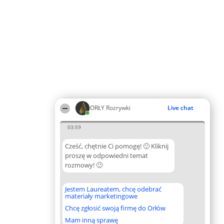
ORŁY Rozrywki
Live chat
03:59
Cześć, chętnie Ci pomogę! 🙂 Kliknij
proszę w odpowiedni temat
rozmowy! 🙂
Jestem Laureatem, chcę odebrać
materiały marketingowe
Chcę zgłosić swoją firmę do Orłów
Mam inną sprawę