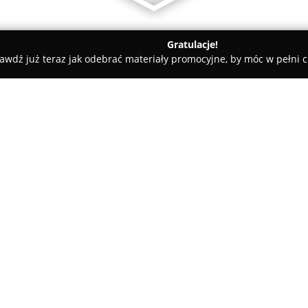
Gratulacje!
awdź już teraz jak odebrać materiały promocyjne, by móc w pełni c
howa
Visual Sensation Laser Shows & Technologies Jarosław N
hnologies Jarosław
O firmie:
Visual Sensation Laser Shows
wiodących firm w Polsce w dzi
multimedialnych, działająca od 
świetlnych, łącząc nowoczesne 
pozwala na tworzenie wyjątkow
Pokaż więcej >>
przedsiębiorstwa obejmuje pro
projekcje wideo oraz innowacyj
ekranów wodnych.