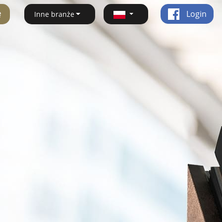
ę
Login
Inne branże