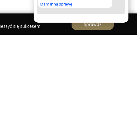
Mam inną sprawę
Sprawdź
ieszyć się sukcesem.
adolny
 & Technologies Jarosław Nadolny
to jedna z
edzinie pokazów laserowych oraz
1999 roku. Specjalizuje się w realizacji widowisk
technologie z artystycznymi koncepcjami, co
ego klimatu podczas każdego wydarzenia. Oferta
fesjonalne pokazy laserowe, mapping laserowy,
ne realizacje z wykorzystaniem fontann i