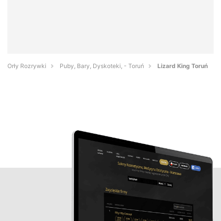
Orły Rozrywki
Puby, Bary, Dyskoteki, - Toruń
Lizard King Toruń