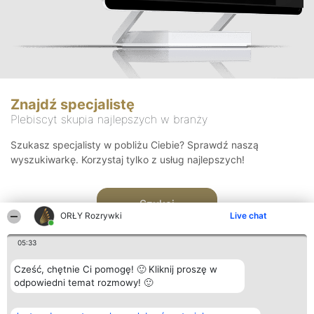
Znajdź specjalistę
Plebiscyt skupia najlepszych w branży
Szukasz specjalisty w pobliżu Ciebie? Sprawdź naszą
wyszukiwarkę. Korzystaj tylko z usług najlepszych!
Szukaj
ORŁY Rozrywki
Live chat
05:33
Cześć, chętnie Ci pomogę! 🙂 Kliknij proszę w
odpowiedni temat rozmowy! 🙂
Organizator plebiscytu
Plebiscyt
Kontakt