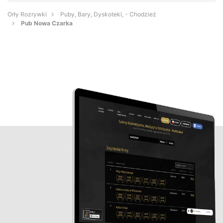
Orły Rozrywki
Puby, Bary, Dyskoteki, - Chodzież
Pub Nowa Czarka