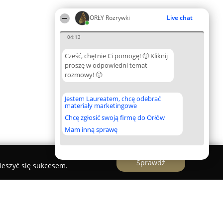
ORŁY Rozrywki
Live chat
04:13
Cześć, chętnie Ci pomogę! 🙂 Kliknij
proszę w odpowiedni temat
rozmowy! 🙂
Jestem Laureatem, chcę odebrać
materiały marketingowe
Chcę zgłosić swoją firmę do Orłów
Mam inną sprawę
Sprawdź
ieszyć się sukcesem.