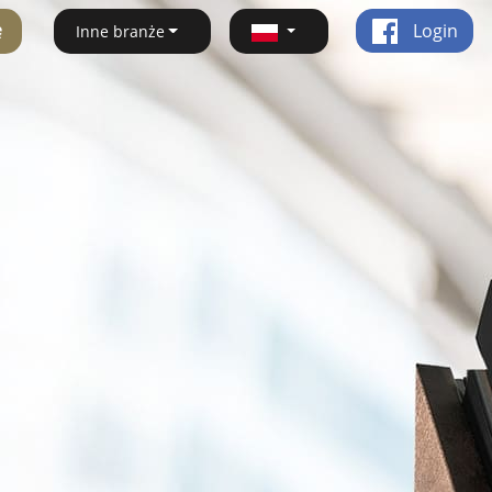
ę
Login
Inne branże