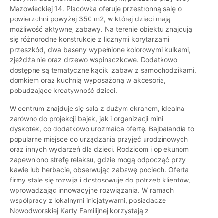
Mazowieckiej 14. Placówka oferuje przestronną salę o
powierzchni powyżej 350 m2, w której dzieci mają
możliwość aktywnej zabawy. Na terenie obiektu znajdują
się różnorodne konstrukcje z licznymi korytarzami
przeszkód, dwa baseny wypełnione kolorowymi kulkami,
zjeżdżalnie oraz drzewo wspinaczkowe. Dodatkowo
dostępne są tematyczne kąciki zabaw z samochodzikami,
domkiem oraz kuchnią wyposażoną w akcesoria,
pobudzające kreatywność dzieci.
W centrum znajduje się sala z dużym ekranem, idealna
zarówno do projekcji bajek, jak i organizacji mini
dyskotek, co dodatkowo urozmaica ofertę. Bajbalandia to
popularne miejsce do urządzania przyjęć urodzinowych
oraz innych wydarzeń dla dzieci. Rodzicom i opiekunom
zapewniono strefę relaksu, gdzie mogą odpocząć przy
kawie lub herbacie, obserwując zabawę pociech. Oferta
firmy stale się rozwija i dostosowuje do potrzeb klientów,
wprowadzając innowacyjne rozwiązania. W ramach
współpracy z lokalnymi inicjatywami, posiadacze
Nowodworskiej Karty Familijnej korzystają z