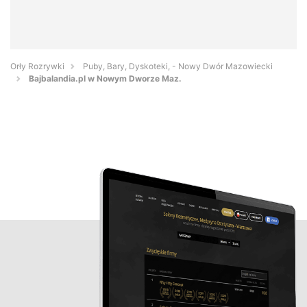
Orły Rozrywki
Puby, Bary, Dyskoteki, - Nowy Dwór Mazowiecki
Bajbalandia.pl w Nowym Dworze Maz.