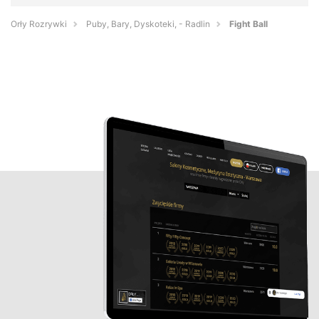
Orły Rozrywki
Puby, Bary, Dyskoteki, - Radlin
Fight Ball