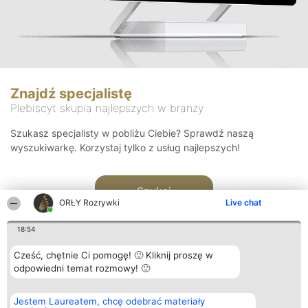
Znajdź specjalistę
Plebiscyt skupia najlepszych w branży
Szukasz specjalisty w pobliżu Ciebie? Sprawdź naszą
wyszukiwarkę. Korzystaj tylko z usług najlepszych!
Szukaj
ORŁY Rozrywki
Live chat
18:54
Cześć, chętnie Ci pomogę! 🙂 Kliknij proszę w
odpowiedni temat rozmowy! 🙂
Organizator plebiscytu
Plebiscyt
Kontakt
Jestem Laureatem, chcę odebrać materiały
Bright Side Solutions sp. z o.
Laureaci
Kontakt