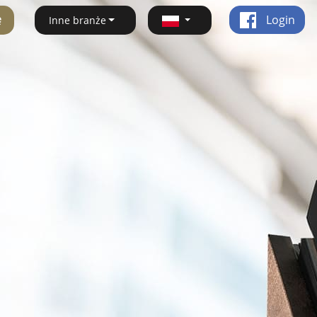
ę
Login
Inne branże