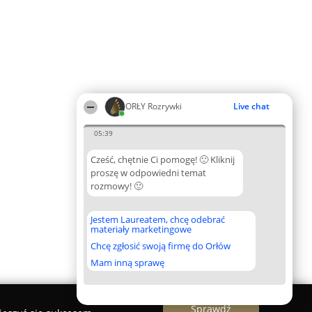
ORŁY Rozrywki
Live chat
05:39
Cześć, chętnie Ci pomogę! 🙂 Kliknij
proszę w odpowiedni temat
rozmowy! 🙂
Jestem Laureatem, chcę odebrać
materiały marketingowe
Chcę zgłosić swoją firmę do Orłów
Mam inną sprawę
Sprawdź