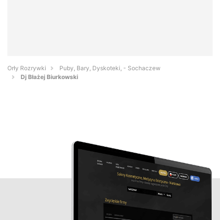
Orły Rozrywki
Puby, Bary, Dyskoteki, - Sochaczew
Dj Błażej Biurkowski