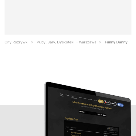
Orły Rozrywki
Puby, Bary, Dyskoteki, - Warszawa
Funny Danny