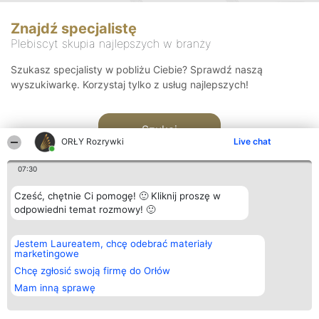
Znajdź specjalistę
Plebiscyt skupia najlepszych w branży
Szukasz specjalisty w pobliżu Ciebie? Sprawdź naszą
wyszukiwarkę. Korzystaj tylko z usług najlepszych!
Szukaj
ORŁY Rozrywki
Live chat
07:30
Cześć, chętnie Ci pomogę! 🙂 Kliknij proszę w
odpowiedni temat rozmowy! 🙂
Organizator plebiscytu
Plebiscyt
Kontakt
Jestem Laureatem, chcę odebrać materiały
Bright Side Solutions sp. z o.
Laureaci
Kontakt
marketingowe
o. sp. k.
Lista
ul. Ruska 22
wszystkich
Chcę zgłosić swoją firmę do Orłów
Wrocław 50-079
Laureatów
Mam inną sprawę
KRS 0000749100 | Regon
Zasady
381313360 | NIP 8943132676
Regulamin
+48 508 492 400
Polityka