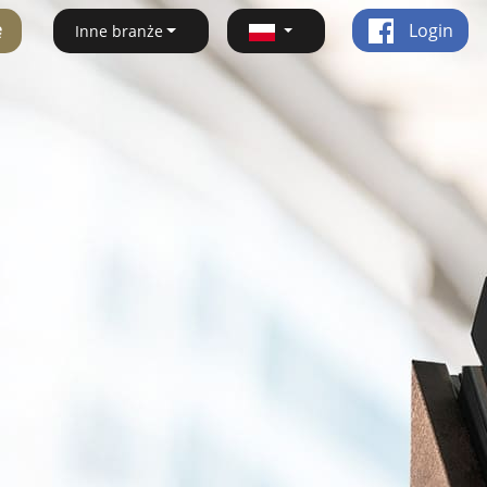
ę
Login
Inne branże