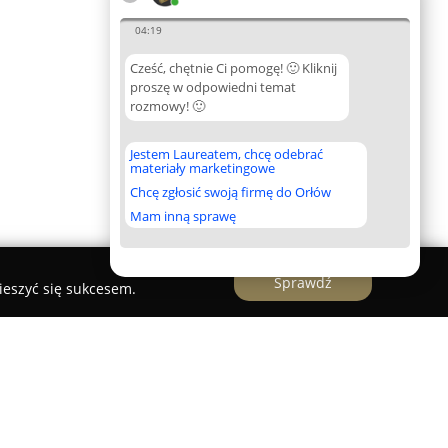
04:19
Cześć, chętnie Ci pomogę! 🙂 Kliknij
proszę w odpowiedni temat
rozmowy! 🙂
Jestem Laureatem, chcę odebrać
materiały marketingowe
Chcę zgłosić swoją firmę do Orłów
Mam inną sprawę
Sprawdź
ieszyć się sukcesem.